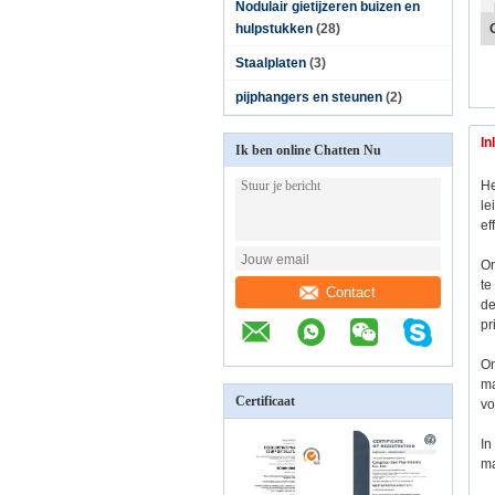
Nodulair gietijzeren buizen en
hulpstukken
(28)
Staalplaten
(3)
pijphangers en steunen
(2)
In
Ik ben online Chatten Nu
He
le
ef
On
te
Contact
de
pr
On
ma
Certificaat
vo
In
ma