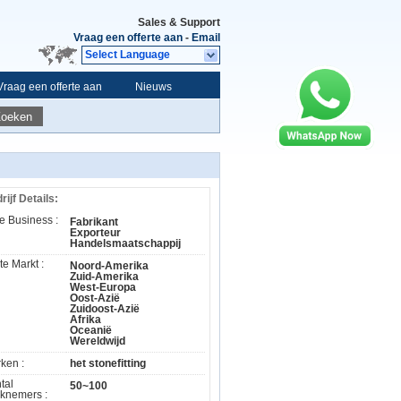
Sales & Support
Vraag een offerte aan
-
Email
Select Language
Vraag een offerte aan
Nieuws
Zoeken
rijf Details:
e Business :
Fabrikant
Exporteur
Handelsmaatschappij
te Markt :
Noord-Amerika
Zuid-Amerika
West-Europa
Oost-Azië
Zuidoost-Azië
Afrika
Oceanië
Wereldwijd
ken :
het stonefitting
tal
50~100
knemers :