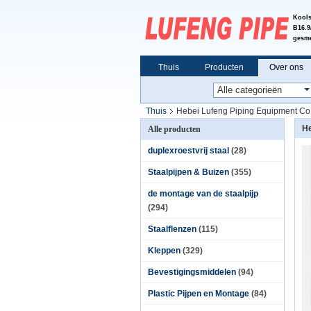
Kools
B16.9
gesme
Thuis
Producten
Over ons
Thuis
Hebei Lufeng Piping Equipment Co.,
He
Alle producten
duplexroestvrij staal
(28)
Staalpijpen & Buizen
(355)
de montage van de staalpijp
(294)
Staalflenzen
(115)
Kleppen
(329)
Bevestigingsmiddelen
(94)
Plastic Pijpen en Montage
(84)