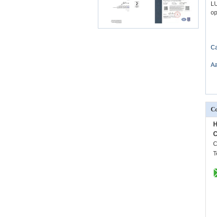
LU
op
Ca
Aa
Co
H
C
C
T