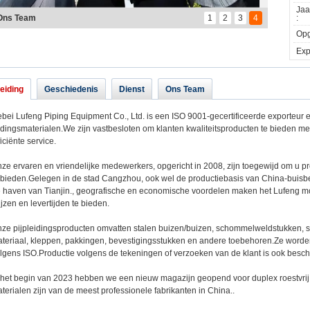
Jaa
Ons Team
1
2
3
4
:
Opg
Expo
leiding
Geschiedenis
Dienst
Ons Team
bei Lufeng Piping Equipment Co., Ltd. is een ISO 9001-gecertificeerde exporteur e
idingsmaterialen.We zijn vastbesloten om klanten kwaliteitsproducten te bieden me
ficiënte service.
ze ervaren en vriendelijke medewerkers, opgericht in 2008, zijn toegewijd om u pr
 bieden.Gelegen in de stad Cangzhou, ook wel de productiebasis van China-buisbe
 haven van Tianjin., geografische en economische voordelen maken het Lufeng m
ijzen en levertijden te bieden.
ze pijpleidingsproducten omvatten stalen buizen/buizen, schommelweldstukken, 
teriaal, kleppen, pakkingen, bevestigingsstukken en andere toebehoren.Ze worde
lgens ISO.Productie volgens de tekeningen of verzoeken van de klant is ook besch
 het begin van 2023 hebben we een nieuw magazijn geopend voor duplex roestvrij
terialen zijn van de meest professionele fabrikanten in China..