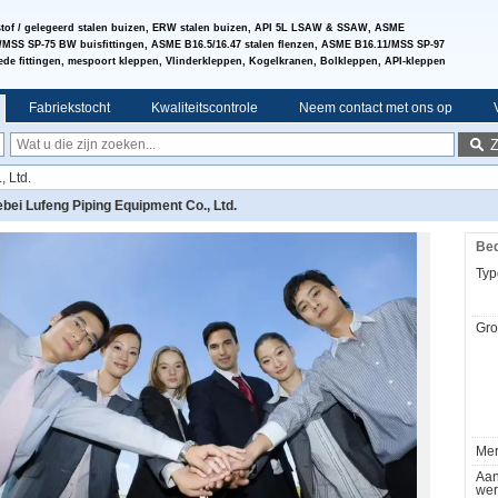
tof / gelegeerd stalen buizen, ERW stalen buizen, API 5L LSAW & SSAW, ASME
/MSS SP-75 BW buisfittingen, ASME B16.5/16.47 stalen flenzen, ASME B16.11/MSS SP-97
de fittingen, mespoort kleppen, Vlinderkleppen, Kogelkranen, Bolkleppen, API-kleppen
Fabriekstocht
Kwaliteitscontrole
Neem contact met ons op
 Ltd.
bei Lufeng Piping Equipment Co., Ltd.
Bed
Typ
Gro
Mer
Aan
wer