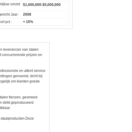
rlijkse omzet
$1,000,000-$5,000,000
ericht Jaar :
2008
rt pct :
< 10%
n leverancier van stalen
t concurrerende prijzen en
ofessionele en attent service
itingen genoemd, dicht bij
ogelijk om klanten goede
stalen flenzen, gesmeed
n strikt geproduceerd
ikbaar.
 staalproducten.Deze