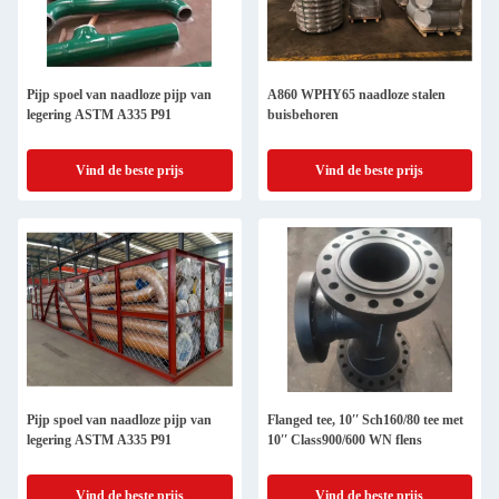
Pijp spoel van naadloze pijp van
A860 WPHY65 naadloze stalen
legering ASTM A335 P91
buisbehoren
Vind de beste prijs
Vind de beste prijs
Pijp spoel van naadloze pijp van
Flanged tee, 10′′ Sch160/80 tee met
legering ASTM A335 P91
10′′ Class900/600 WN flens
Vind de beste prijs
Vind de beste prijs