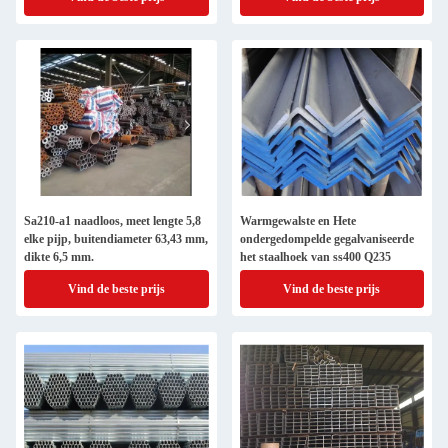
Sa210-a1 naadloos, meet lengte 5,8
Warmgewalste en Hete
elke pijp, buitendiameter 63,43 mm,
ondergedompelde gegalvaniseerde
dikte 6,5 mm.
het staalhoek van ss400 Q235
Vind de beste prijs
Vind de beste prijs