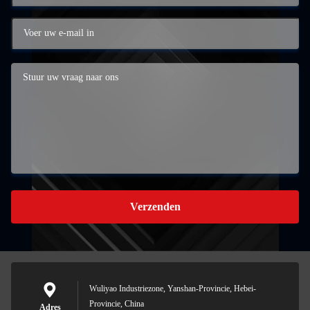
Verzenden
Wuliyao Industriezone, Yanshan-Provincie, Hebei-
Provincie, China
Adres