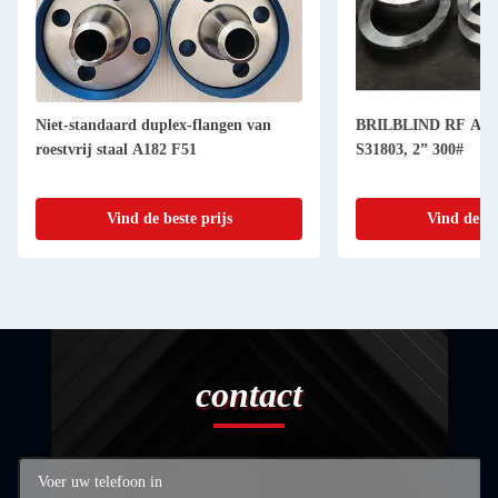
Niet-standaard duplex-flangen van
BRILBLIND RF AS
roestvrij staal A182 F51
S31803, 2” 300#
Vind de beste prijs
Vind de be
contact