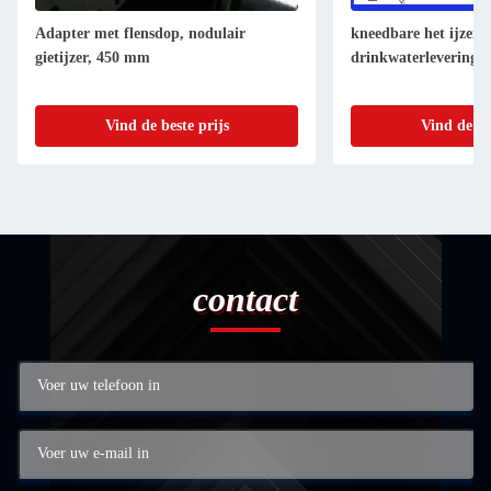
Adapter met flensdop, nodulair
kneedbare het ijzerp
gietijzer, 450 mm
drinkwaterlevering
Vind de beste prijs
Vind de be
contact