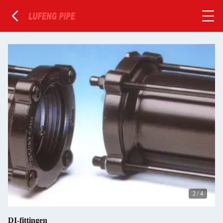
2
/
4
DI-fittingen