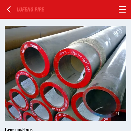
1
/
1
Legeringsbuis