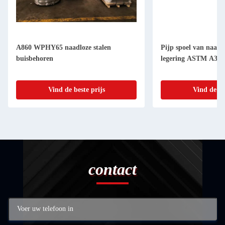
A860 WPHY65 naadloze stalen
Pijp spoel van naadl
buisbehoren
legering ASTM A335
Vind de beste prijs
Vind de be
contact